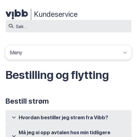
Kundeservice
Søk
etter:
Meny
Fakturaforklaring
Bestilling og flytting
Strømstøtte
Norgespris
Bestill strøm
Smartlading
Smart oppvarming
Hvordan bestiller jeg strøm fra Vibb?
Du bestiller strøm fra oss via vår nettside. Klikk på
Oss Brikken og Tibber Pulse
Må jeg si opp avtalen hos min tidligere
bli kunde knappen som tar deg til registrering. Alt du