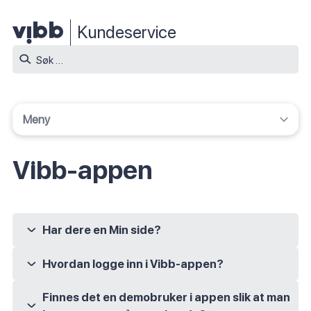
Kundeservice
Søk
etter:
Meny
Fakturaforklaring
Vibb-appen
Strømstøtte
Norgespris
Har dere en Min side?
Smartlading
Ja, det har vi.
Du finner Min side hos Vibb her.
Smart oppvarming
Hvordan logge inn i Vibb-appen?
Du logger enkelt inn i Vibb-appen med BankID.
Oss Brikken og Tibber Pulse
Finnes det en demobruker i appen slik at man