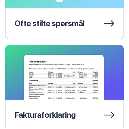
Ofte stilte spørsmål
Vibb-appen
Ofte stilte spørsmål
Fullmaktskjema
Fakturaforklaring